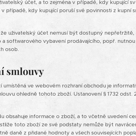
živatelský účet, a to zejména v případě, kdy kupující sv
 v případě, kdy kupující poruší své povinnosti z kupn
 že uživatelský účet nemusí být dostupný nepřetržitě,
a softwarového vybavení prodávajícího, popř. nutno
ch osob.
ní smlouvy
 umístěná ve webovém rozhraní obchodu je informativn
mlouvu ohledně tohoto zboží. Ustanovení § 1732 odst.
 obsahuje informace o zboží, a to včetně uvedení cen
jestliže toto zboží ze své podstaty nemůže být navrác
ně daně z přidané hodnoty a všech souvisejících popla