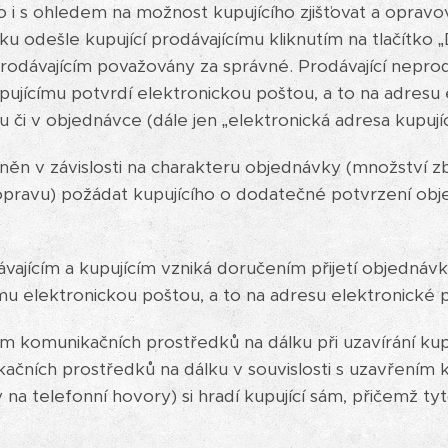
to i s ohledem na možnost kupujícího zjišťovat a opravo
u odešle kupující prodávajícímu kliknutím na tlačítko 
rodávajícím považovány za správné. Prodávající nepro
ujícímu potvrdí elektronickou poštou, a to na adresu 
či v objednávce (dále jen „elektronická adresa kupujíc
vněn v závislosti na charakteru objednávky (množství zb
pravu) požádat kupujícího o dodatečné potvrzení obje
ajícím a kupujícím vzniká doručením přijetí objednávky
mu elektronickou poštou, a to na adresu elektronické p
tím komunikačních prostředků na dálku při uzavírání ku
kačních prostředků na dálku v souvislosti s uzavřením
 na telefonní hovory) si hradí kupující sám, přičemž tyt