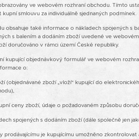
 zobrazovány ve webovém rozhraní obchodu. Tímto us
t kupní smlouvu za individuálně sjednaných podmínek.
 obsahuje také informace o nákladech spojených s ba
ných s balením a dodáním zboží uvedené ve webovém 
oží doručováno v rámci území České republiky.
lní kupující objednávkový formulář ve webovém rozhr
nformace o:
 (objednávané zboží „vloží“ kupující do elektronické
odu),
upní ceny zboží, údaje o požadovaném způsobu doruč
dech spojených s dodáním zboží (dále společně jen jak
 prodávajícímu je kupujícímu umožněno zkontrolovat a