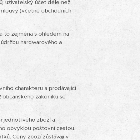
ůj uživatelský účet déle než
í smlouvy (včetně obchodních
 a to zejména s ohledem na
u údržbu hardwarového a
ího charakteru a prodávající
 2 občanského zákoníku se
 jednotlivého zboží a
eno obvyklou poštovní cestou.
tků. Ceny zboží zůstávají v