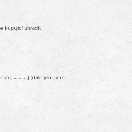
 kupující uhradit
nosti
[………..]
(dále jen „účet