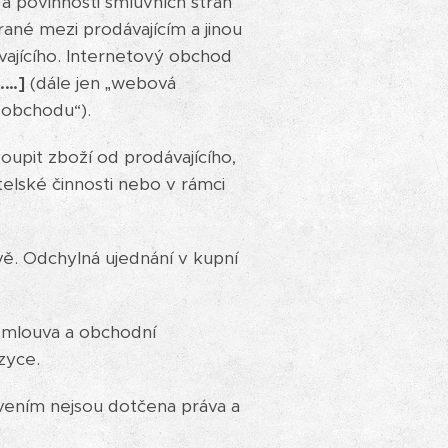
a povinnosti smluvních stran
rané mezi prodávajícím a jinou
vajícího. Internetový obchod
……]
(dále jen „webová
 obchodu“).
upit zboží od prodávajícího,
telské činnosti nebo v rámci
ě. Odchylná ujednání v kupní
smlouva a obchodní
zyce.
vením nejsou dotčena práva a