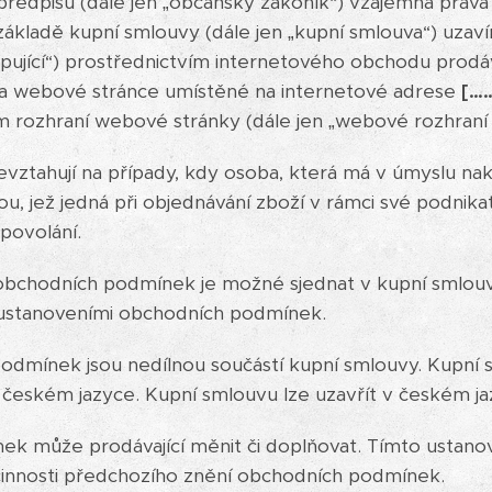
předpisů (dále jen „občanský zákoník“) vzájemná práva 
 základě kupní smlouvy (dále jen „kupní smlouva“) uzaví
upující“) prostřednictvím internetového obchodu prodá
na webové stránce umístěné na internetové adrese
[…
vím rozhraní webové stránky (dále jen „webové rozhraní
tahují na případy, kdy osoba, která má v úmyslu nako
u, jež jedná při objednávání zboží v rámci své podnika
povolání.
bchodních podmínek je možné sjednat v kupní smlouv
 ustanoveními obchodních podmínek.
odmínek jsou nedílnou součástí kupní smlouvy. Kupní 
českém jazyce. Kupní smlouvu lze uzavřít v českém ja
k může prodávající měnit či doplňovat. Tímto ustano
činnosti předchozího znění obchodních podmínek.