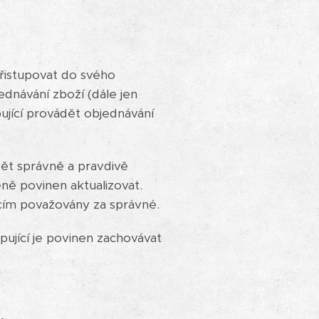
řistupovat do svého
ednávání zboží (dále jen
ující provádět objednávání
dět správně a pravdivě
ěně povinen aktualizovat.
ícím považovány za správné.
ující je povinen zachovávat