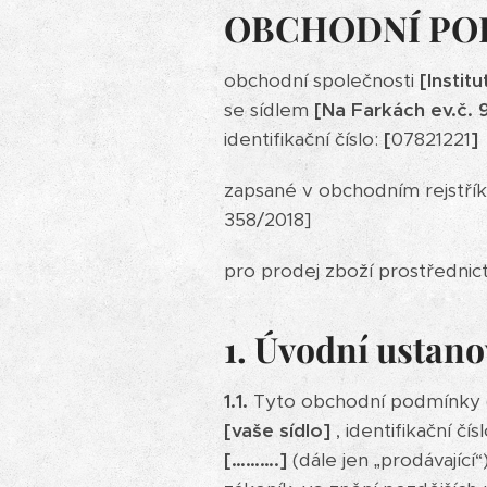
OBCHODNÍ PO
obchodní společnosti
[Institu
se sídlem
[Na Farkách ev.č. 
identifikační číslo:
[
07821221
]
zapsané v obchodním rejstř
358/2018]
pro prodej zboží prostředni
1. Úvodní ustano
1.1.
Tyto obchodní podmínky (
[vaše sídlo]
, identifikační čís
[……….]
(dále jen „prodávající