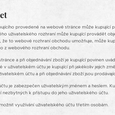
et
pujícího provedené na webové stránce může kupující p
ého uživatelského rozhraní může kupující provádět obj
dě, že to webové rozhraní obchodu umožňuje, může kup
ímo z webového rozhraní obchodu.
stránce a při objednávání zboží je kupující povinen uvá
v uživatelském účtu je kupující při jakékoliv jejich zm
ivatelském účtu a při objednávání zboží jsou prodávaj
účtu je zabezpečen uživatelským jménem a heslem. Kup
í nezbytných k přístupu do jeho uživatelského účtu.
možnit využívání uživatelského účtu třetím osobám.