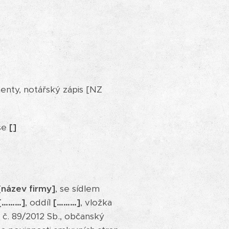
nty, notářský zápis [NZ
ese
[]
[název firmy]
, se sídlem
[………]
, oddíl
[………]
, vložka
a č. 89/2012 Sb., občanský