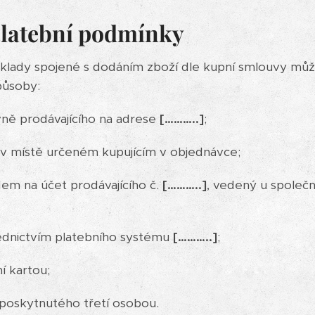
 platební podmínky
klady spojené s dodáním zboží dle kupní smlouvy může
působy:
vně prodávajícího na adrese
[………..]
;
u v místě určeném kupujícím v objednávce;
em na účet prodávajícího č.
[………..]
, vedený u společ
ednictvím platebního systému
[………..]
;
í kartou;
 poskytnutého třetí osobou.