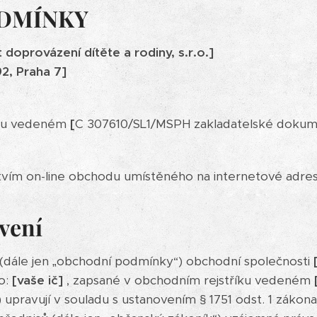
DMÍNKY
t doprovázení dítěte a rodiny, s.r.o.]
92, Praha 7]
íku vedeném
[
C 307610/SL1/MSPH zakladatelské dokume
ctvím on-line obchodu umístěného na internetové adr
vení
dále jen „obchodní podmínky“) obchodní společnosti
lo:
[vaše ič]
, zapsané v obchodním rejstříku vedeném
“) upravují v souladu s ustanovením § 1751 odst. 1 zákon