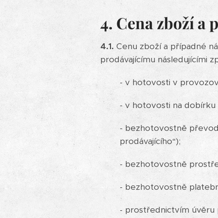
4. Cena zboží a
4.1.
Cenu zboží a případné ná
prodávajícímu následujícími z
- v hotovosti v provozo
- v hotovosti na dobírk
- bezhotovostně převod
prodávajícího“);
- bezhotovostně prostř
- bezhotovostně platebn
- prostřednictvím úvěru