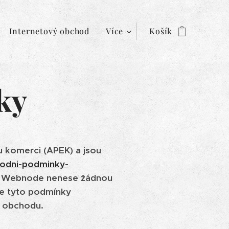
Internetový obchod
Více
Košík
ky
u komerci (APEK) a jsou
hodni-podminky-
 a Webnode nenese žádnou
e tyto podmínky
o obchodu.