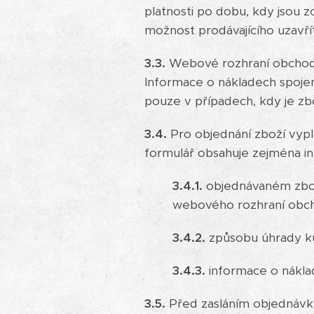
platnosti po dobu, kdy jsou
možnost prodávajícího uzavří
3.3.
Webové rozhraní obchodu
Informace o nákladech spoje
pouze v případech, kdy je zb
3.4.
Pro objednání zboží vyp
formulář obsahuje zejména i
3.4.1.
objednávaném zboží
webového rozhraní obch
3.4.2.
způsobu úhrady k
3.4.3.
informace o nákla
3.5.
Před zasláním objednávky