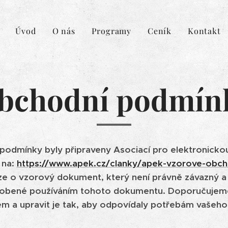
Úvod
O nás
Programy
Ceník
Kontakt
bchodní podmín
odmínky byly připraveny Asociací pro elektronicko
 na:
https://www.apek.cz/clanky/apek-vzorove-obc
uze o vzorový dokument, který není právně závazný
obené používáním tohoto dokumentu. Doporučujem
em a upravit je tak, aby odpovídaly potřebám vašeh