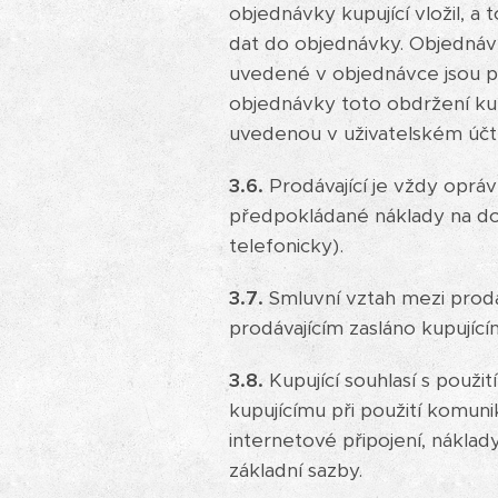
objednávky kupující vložil, a 
dat do objednávky. Objednávk
uvedené v objednávce jsou p
objednávky toto obdržení kup
uvedenou v uživatelském účtu 
3.6.
Prodávající je vždy oprá
předpokládané náklady na do
telefonicky).
3.7.
Smluvní vztah mezi prodáv
prodávajícím zasláno kupující
3.8.
Kupující souhlasí s použi
kupujícímu při použití komuni
internetové připojení, náklady
základní sazby.