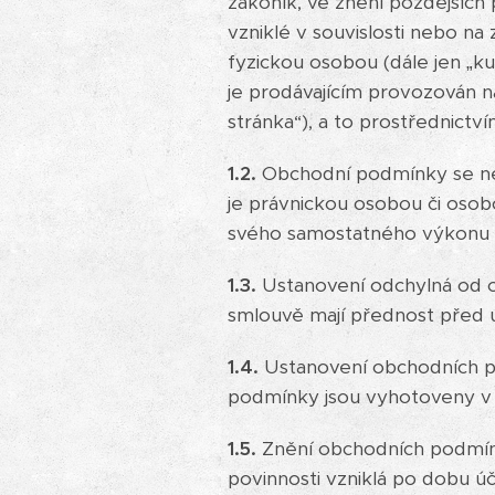
zákoník, ve znění pozdějších 
vzniklé v souvislosti nebo na
fyzickou osobou (dále jen „k
je prodávajícím provozován 
stránka“), a to prostřednict
1.2.
Obchodní podmínky se nevz
je právnickou osobou či osobo
svého samostatného výkonu 
1.3.
Ustanovení odchylná od o
smlouvě mají přednost před
1.4.
Ustanovení obchodních p
podmínky jsou vyhotoveny v 
1.5.
Znění obchodních podmíne
povinnosti vzniklá po dobu ú