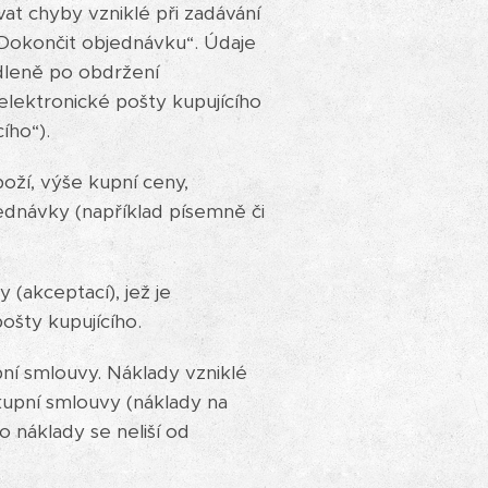
vat chyby vzniklé při zadávání
„Dokončit objednávku“. Údaje
dleně po obdržení
elektronické pošty kupujícího
ího“).
oží, výše kupní ceny,
dnávky (například písemně či
 (akceptací), jež je
ošty kupujícího.
pní smlouvy. Náklady vzniklé
 kupní smlouvy (náklady na
o náklady se neliší od