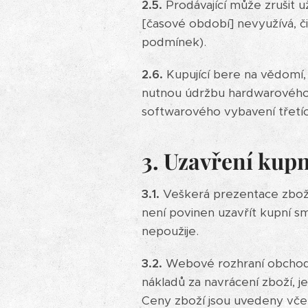
2.5.
Prodávající může zrušit u
[časové období] nevyužívá, či
podmínek).
2.6.
Kupující bere na vědomí,
nutnou údržbu hardwarového 
softwarového vybavení třetí
3. Uzavření kup
3.1.
Veškerá prezentace zboží
není povinen uzavřít kupní s
nepoužije.
3.2.
Webové rozhraní obchodu
nákladů za navrácení zboží, 
Ceny zboží jsou uvedeny včet