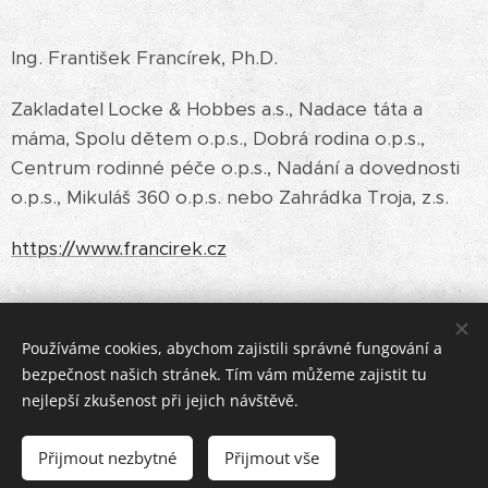
Ing. František Francírek, Ph.D.
Zakladatel Locke & Hobbes a.s., Nadace táta a
máma, Spolu dětem o.p.s., Dobrá rodina o.p.s.,
Centrum rodinné péče o.p.s., Nadání a dovednosti
o.p.s., Mikuláš 360 o.p.s. nebo Zahrádka Troja, z.s.
https://www.francirek.cz
Používáme cookies, abychom zajistili správné fungování a
bezpečnost našich stránek. Tím vám můžeme zajistit tu
nejlepší zkušenost při jejich návštěvě.
© 2023 Institut doprovázení dítěte a rodiny
.
Všechna práva
vyhrazena.
Přijmout nezbytné
Přijmout vše
Vytvořeno službou
Webnode
Cookies